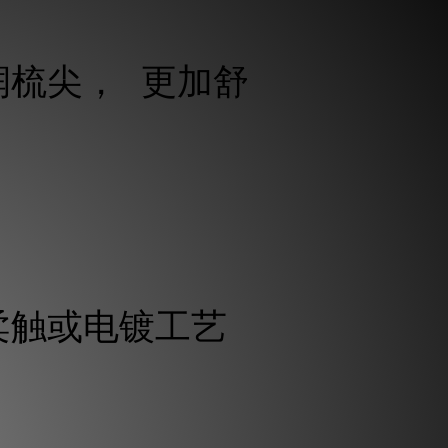
润梳尖， 更加舒
。
柔触或电镀工艺